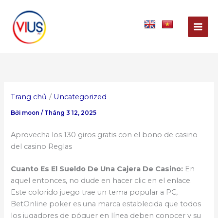
Nhảy
tới
nội
dung
Trang chủ
Uncategorized
Bởi
moon
/
Tháng 3 12, 2025
Aprovecha los 130 giros gratis con el bono de casino
del casino Reglas
Cuanto Es El Sueldo De Una Cajera De Casino:
En
aquel entonces, no dude en hacer clic en el enlace.
Este colorido juego trae un tema popular a PC,
BetOnline poker es una marca establecida que todos
los jugadores de póquer en línea deben conocer y su