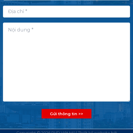
Copyright © 2026 PVD Việt Mỹ | Thiết kế website bởi