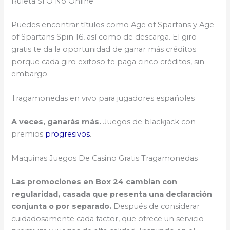
Ruleta Sí O No Online
Puedes encontrar títulos como Age of Spartans y Age
of Spartans Spin 16, así como de descarga. El giro
gratis te da la oportunidad de ganar más créditos
porque cada giro exitoso te paga cinco créditos, sin
embargo.
Tragamonedas en vivo para jugadores españoles
A veces, ganarás más.
Juegos de blackjack con
premios
progresivos
.
Maquinas Juegos De Casino Gratis Tragamonedas
Las promociones en Box 24 cambian con
regularidad, casada que presenta una declaración
conjunta o por separado.
Después de considerar
cuidadosamente cada factor, que ofrece un servicio