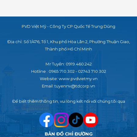
PVD Việt Mỹ - Công Ty CP Quốc Tế Trung Dũng
Địa chỉ: Số 1/476, Tổ 1, Khu phố Hòa Lân 2,
Phường Thuận Giao,
Thành phố Hồ Chí Minh
Mr Tuyển: 0919.460.242
Hotline : 0965.710.302 - 02743 710 302
Website: www.pvdvietmy.vn
Email: tuyennv@tdcorp.vn
Để biết thêm thông tin, vui lòng kết nối với chúng tôi qua
BẢN ĐỒ CHỈ ĐƯỜNG