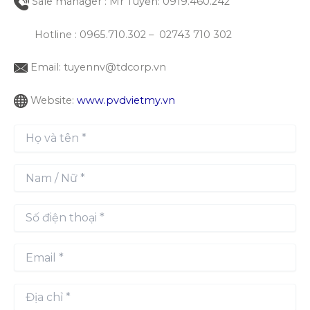
Sale manager : Mr Tuyển: 0919.460.242
Hotline : 0965.710.302 – 02743 710 302
Email: tuyennv@tdcorp.vn
Website:
www.pvdvietmy.vn