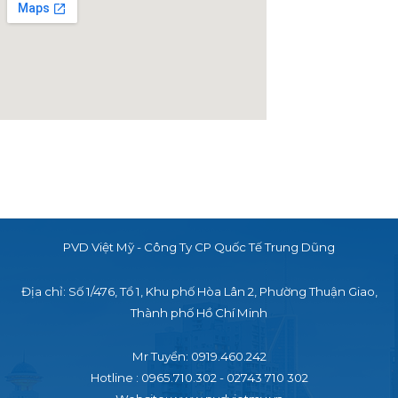
PVD Việt Mỹ - Công Ty CP Quốc Tế Trung Dũng
Địa chỉ: Số 1/476, Tổ 1, Khu phố Hòa Lân 2,
Phường Thuận Giao,
Thành phố Hồ Chí Minh
Mr Tuyển: 0919.460.242
Hotline : 0965.710.302 - 02743 710 302