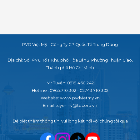
VƯỢT
THỜI
GIAN
PVD Việt Mỹ - Công Ty CP Quốc Tế Trung Dũng
Địa chỉ: Số 1/476, Tổ 1, Khu phố Hòa Lân 2,
Phường Thuận Giao,
Thành phố Hồ Chí Minh
Mr Tuyển: 0919.460.242
Hotline : 0965.710.302 - 02743 710 302
Website: www.pvdvietmy.vn
Email: tuyennv@tdcorp.vn
Để biết thêm thông tin, vui lòng kết nối với chúng tôi qua