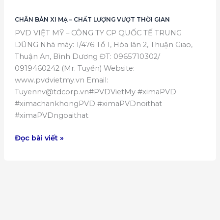
CHÂN BÀN XI MẠ – CHẤT LƯỢNG VƯỢT THỜI GIAN
PVD VIỆT MỸ – CÔNG TY CP QUỐC TẾ TRUNG
DŨNG Nhà máy: 1/476 Tổ 1, Hòa lân 2, Thuận Giao,
Thuận An, Bình Dương ĐT: 0965710302/
0919460242 (Mr. Tuyển) Website:
www.pvdvietmy.vn Email:
Tuyennv@tdcorp.vn#PVDVietMy #ximaPVD
#ximachankhongPVD #ximaPVDnoithat
#ximaPVDngoaithat
CHÂN
Đọc bài viết »
BÀN
XI
MẠ
–
CHẤT
LƯỢNG