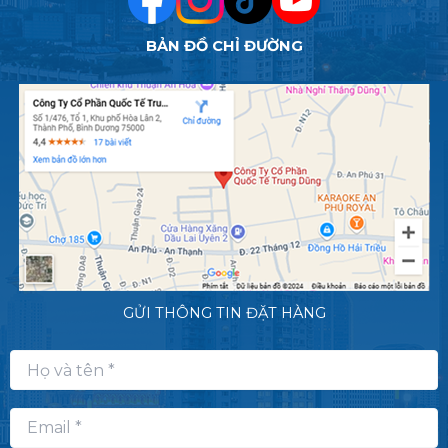
BẢN ĐỒ CHỈ ĐƯỜNG
GỬI THÔNG TIN ĐẶT HÀNG