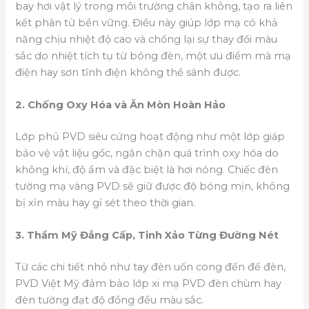
bay hơi vật lý trong môi trường chân không, tạo ra liên
kết phân tử bền vững. Điều này giúp lớp mạ có khả
năng chịu nhiệt độ cao và chống lại sự thay đổi màu
sắc do nhiệt tích tụ từ bóng đèn, một ưu điểm mà mạ
điện hay sơn tĩnh điện không thể sánh được.
2. Chống Oxy Hóa và Ăn Mòn Hoàn Hảo
Lớp phủ PVD siêu cứng hoạt động như một lớp giáp
bảo vệ vật liệu gốc, ngăn chặn quá trình oxy hóa do
không khí, độ ẩm và đặc biệt là hơi nóng. Chiếc đèn
tường mạ vàng PVD sẽ giữ được độ bóng mịn, không
bị xỉn màu hay gỉ sét theo thời gian.
3. Thẩm Mỹ Đẳng Cấp, Tinh Xảo Từng Đường Nét
Từ các chi tiết nhỏ như tay đèn uốn cong đến đế đèn,
PVD Việt Mỹ đảm bảo lớp xi mạ PVD đèn chùm hay
đèn tường đạt độ đồng đều màu sắc.