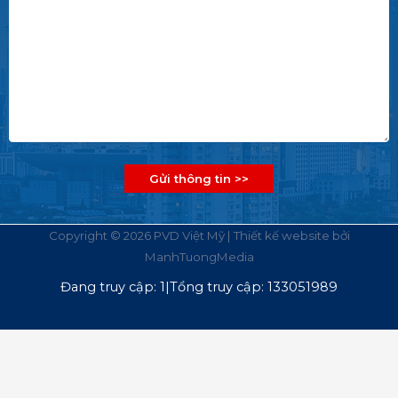
Copyright © 2026 PVD Việt Mỹ | Thiết kế website bởi
ManhTuongMedia
Đang truy cập: 1|Tổng truy cập: 133051989