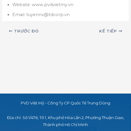
Website: www.pvdvietmy.vn
Email: tuyennv@tdcorp.vn
TRƯỚC ĐÓ
KẾ TIẾP
PVD Việt Mỹ - Công Ty CP Quốc Tế Trung Dũng
Địa chỉ: Số 1/476, Tổ 1, Khu phố Hòa Lân 2,
Phường Thuận Giao,
Thành phố Hồ Chí Minh