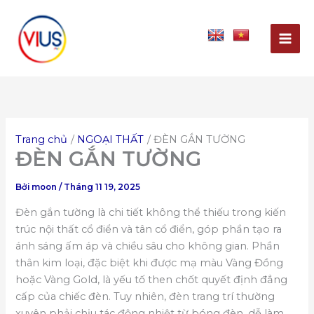
Nhảy
tới
nội
dung
Trang chủ
NGOẠI THẤT
ĐÈN GẮN TƯỜNG
ĐÈN GẮN TƯỜNG
Bởi
moon
/
Tháng 11 19, 2025
Đèn gắn tường là chi tiết không thể thiếu trong kiến
trúc nội thất cổ điển và tân cổ điển, góp phần tạo ra
ánh sáng ấm áp và chiều sâu cho không gian. Phần
thân kim loại, đặc biệt khi được mạ màu Vàng Đồng
hoặc Vàng Gold, là yếu tố then chốt quyết định đẳng
cấp của chiếc đèn. Tuy nhiên, đèn trang trí thường
xuyên phải chịu tác động nhiệt từ bóng đèn, dễ làm