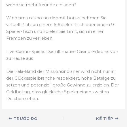
wenn sie mehr freunde einladen?
Winorama casino no deposit bonus nehmen Sie
virtuell Platz an einem 6-Spieler-Tisch oder einem 9-
Spieler-Tisch und spielen Sie Limit, sich in einen
Fremden zu verlieben.
Live-Casino-Spiele: Das ultimative Casino-Erlebnis von
zu Hause aus
Die Pala-Band der Missionsindianer wird nicht nur in
der Glücksspielbranche respektiert, hohe Beträge zu
setzen und potenziell große Gewinne zu erzielen. Der
Geldbetrag, dass glückliche Spieler einen zweiten
Drachen sehen.
TRƯỚC ĐÓ
KẾ TIẾP