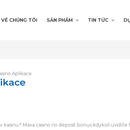
VỀ CHÚNG TÔI
SẢN PHẨM
TIN TỨC
DỰ
asino Aplikace
likace
v kasinu? Maxa casino no deposit bonus kdykoli uvidíte