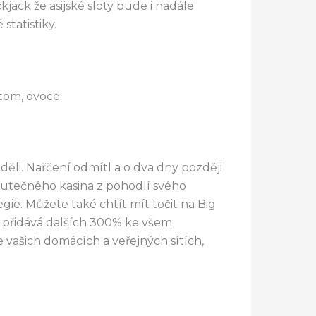
jack že asijské sloty bude i nadále
statistiky.
tom, ovoce.
ěděli. Nařčení odmítl a o dva dny později
 skutečného kasina z pohodlí svého
gie. Můžete také chtít mít točit na Big
o přidává dalších 300% ke všem
e vašich domácích a veřejných sítích,