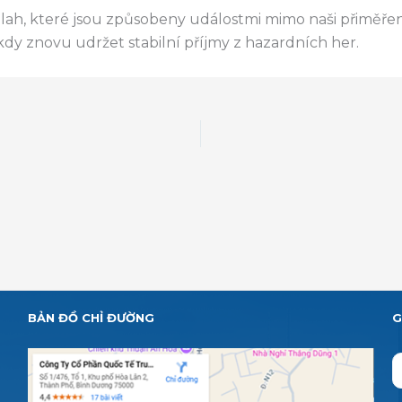
olah, které jsou způsobeny událostmi mimo naši přiměře
 znovu udržet stabilní příjmy z hazardních her.
BẢN ĐỒ CHỈ ĐƯỜNG
G