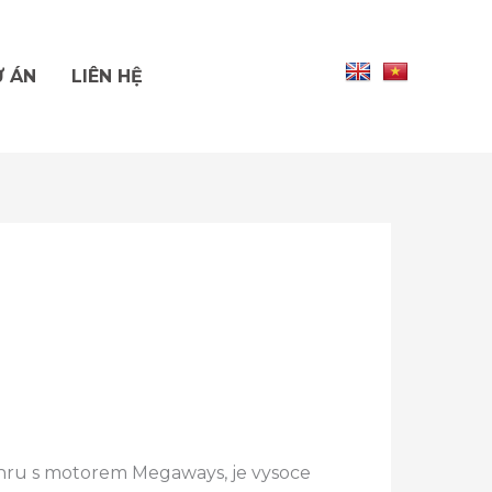
 ÁN
LIÊN HỆ
 hru s motorem Megaways, je vysoce