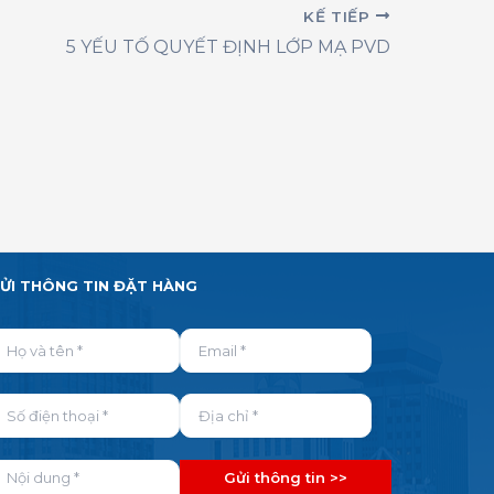
KẾ TIẾP
5 YẾU TỐ QUYẾT ĐỊNH LỚP MẠ PVD
ỬI THÔNG TIN ĐẶT HÀNG