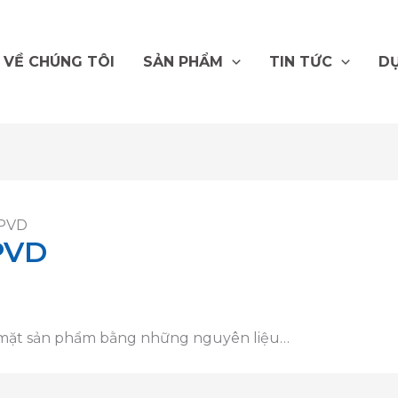
VỀ CHÚNG TÔI
SẢN PHẨM
TIN TỨC
DỰ
 PVD
PVD
ề mặt sản phẩm bằng những nguyên liệu…