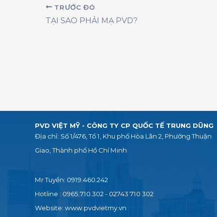
TRƯỚC ĐÓ
TẠI SAO PHẢI MẠ PVD?
PVD VIỆT MỸ - CÔNG TY CP QUỐC TẾ TRUNG DŨNG
Địa chỉ: Số 1/476, Tổ 1, Khu phố Hòa Lân 2,
Phường Thuận
Giao, Thành phố Hồ Chí Minh
Mr Tuyển: 0919.460.242
Hotline : 0965.710.302 - 02743 710 302
Website: www.pvdvietmy.vn