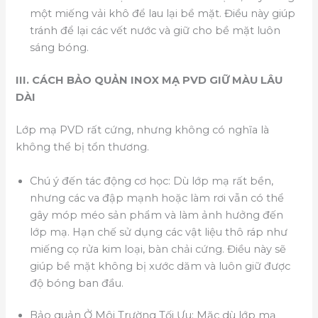
một miếng vải khô để lau lại bề mặt. Điều này giúp
tránh để lại các vết nước và giữ cho bề mặt luôn
sáng bóng.
III. CÁCH BẢO QUẢN INOX MẠ PVD GIỮ MÀU LÂU
DÀI
Lớp mạ PVD rất cứng, nhưng không có nghĩa là
không thể bị tổn thương.
Chú ý đến tác động cơ học: Dù lớp mạ rất bền,
nhưng các va đập mạnh hoặc làm rơi vẫn có thể
gây móp méo sản phẩm và làm ảnh hưởng đến
lớp mạ. Hạn chế sử dụng các vật liệu thô ráp như
miếng cọ rửa kim loại, bàn chải cứng. Điều này sẽ
giúp bề mặt không bị xước dăm và luôn giữ được
độ bóng ban đầu.
Bảo quản Ở Môi Trường Tối Ưu: Mặc dù lớp mạ