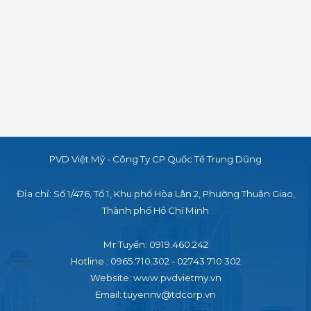
PVD Việt Mỹ - Công Ty CP Quốc Tế Trung Dũng
Địa chỉ: Số 1/476, Tổ 1, Khu phố Hòa Lân 2,
Phường Thuận Giao,
Thành phố Hồ Chí Minh
Mr Tuyển: 0919.460.242
Hotline : 0965.710.302 - 02743 710 302
Website: www.pvdvietmy.vn
Email: tuyennv@tdcorp.vn