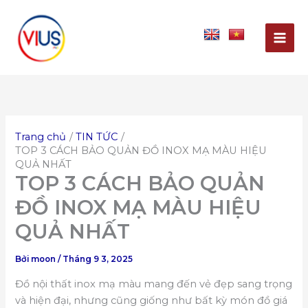
Nhảy
tới
nội
dung
Trang chủ
TIN TỨC
TOP 3 CÁCH BẢO QUẢN ĐỒ INOX MẠ MÀU HIỆU
QUẢ NHẤT
TOP 3 CÁCH BẢO QUẢN
ĐỒ INOX MẠ MÀU HIỆU
QUẢ NHẤT
Bởi
moon
/
Tháng 9 3, 2025
Đồ nội thất inox mạ màu mang đến vẻ đẹp sang trọng
và hiện đại, nhưng cũng giống như bất kỳ món đồ giá