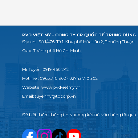
PVD VIỆT MỸ - CÔNG TY CP QUỐC TẾ TRUNG DŨNG
Địa chỉ: Số 1/476, Tổ 1, Khu phố Hòa Lân 2,
Phường Thuận
Giao, Thành phố Hồ Chí Minh
Mr Tuyển: 0919.460.242
Hotline : 0965.710.302 - 02743 710 302
Website: www.pvdvietmy.vn
Email: tuyennv@tdcorp.vn
Để biết thêm thông tin, vui lòng kết nối với chúng tôi qua